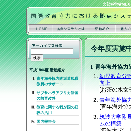
文部科学省MEX
今年度実施
I. 青年海外協
平成18年度 活動紹介
幼児教育分
青年海外協力隊派遣現職
向上
教員のサポート
[お茶の水女
サブサハラアフリカ諸国
の教育改善
青年海外協
[青年海外協
教育に関する我が国の経
験の活用
筑波大学附
国内報告会
ムの構築
[筑波大学]