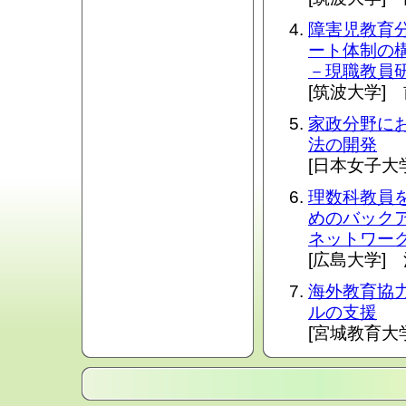
障害児教育
ート体制の
－現職教員
[筑波大学]
家政分野に
法の開発
[日本女子大
理数科教員
めのバック
ネットワー
[広島大学]
海外教育協
ルの支援
[宮城教育大